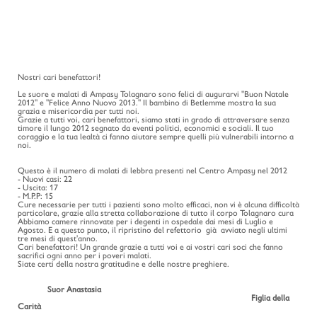
Nostri cari benefattori
!
Le suore
e malati
di
Ampasy
Tolagnaro
sono felici di
augurarvi
"Buon Natale
2012"
e "
Felice Anno Nuovo
2013.
"
Il bambino
di Betlemme
mostra la sua
grazia e misericordia
per tutti noi.
Grazie a tutti
voi, cari
benefattori
,
siamo stati in grado di
attraversare
senza
timore
il
lungo
2012
segnato da
eventi politici
,
economici e sociali
.
Il tuo
coraggio
e la tua lealtà
ci fanno
aiutare sempre
quelli
più vulnerabili
intorno a
noi
.
Questo è
il numero di
malati di lebbra
presenti
nel Centro
Ampasy
nel 2012
-
Nuovi casi
: 22
- Uscita
: 17
-
M.P.P
:
15
Cure necessarie
per tutti i pazienti
sono molto efficaci
,
non vi è
alcuna difficoltà
particolare
,
grazie alla
stretta collaborazione
di tutto il corpo
Tolagnaro
cura
Abbiamo
camere rinnovate
per i
degenti in ospedale
dai
mesi di
L
uglio e
Agosto. E
a questo punto
,
il ripristino del
refettorio
già avviato
negli ultimi
tre mesi
di quest'anno
.
Cari
benefattori
!
Un g
rande grazie
a tutti voi
e ai vostri
cari
soci
che fanno
sacrifici
ogni anno
per i poveri
malati
.
Siate certi della
nostra gratitudine
e delle nostre preghiere
.
Suor
Anastasia
Figlia
della
Carità