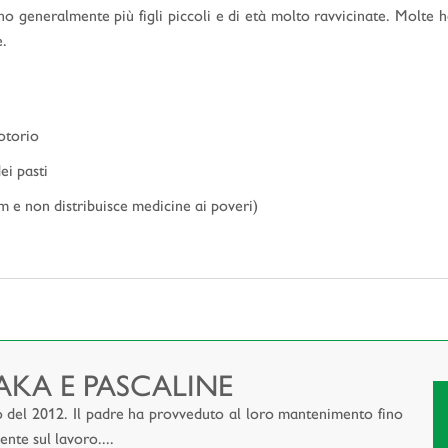
eneralmente più figli piccoli e di età molto ravvicinate. Molte ha
e.
otorio
ei pasti
km e non distribuisce medicine ai poveri)
RAKA E PASCALINE
el 2012. Il padre ha provveduto al loro mantenimento fino
nte sul lavoro....