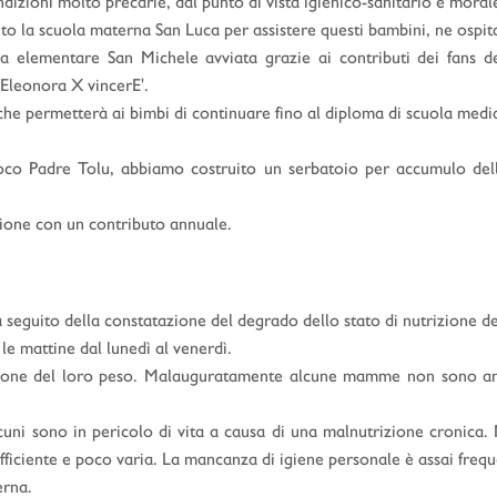
ndizioni molto precarie, dal punto di vista igienico-sanitario e moral
to la scuola materna San Luca per assistere questi bambini, ne ospita
la elementare San Michele avviata grazie ai contributi dei fans
 'Eleonora X vincerE'.
 che permetterà ai bimbi di continuare fino al diploma di scuola medi
oco Padre Tolu, abbiamo costruito un serbatoio per accumulo dell
ione con un contributo annuale.
 a seguito della constatazione del degrado dello stato di nutrizione d
le mattine dal lunedì al venerdì.
oluzione del loro peso. Malauguratamente alcune mamme non sono an
 alcuni sono in pericolo di vita a causa di una malnutrizione croni
fficiente e poco varia. La mancanza di igiene personale è assai frequ
erna.