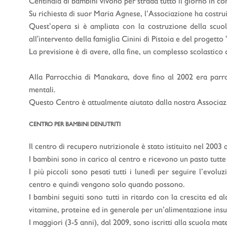
Centinaia di bambini vivono per strada tutto il giorno in co
Su richiesta di suor Maria Agnese, l’Associazione ha costrui
Quest’opera si è ampliata con la costruzione della scuo
all'intervento della famiglia Cinini di Pistoia e del progetto
La previsione è di avere, alla fine, un complesso scolastico
Alla Parrocchia di Manakara, dove fino al 2002 era parr
mentali.
Questo Centro è attualmente aiutato dalla nostra Associaz
CENTRO PER BAMBINI DENUTRITI
Il centro di recupero nutrizionale è stato istituito nel 2003
I bambini sono in carico al centro e ricevono un pasto tutte 
I più piccoli sono pesati tutti i lunedì per seguire l’ev
centro e quindi vengono solo quando possono.
I bambini seguiti sono tutti in ritardo con la crescita ed
vitamine, proteine ed in generale per un’alimentazione insu
I maggiori (3-5 anni), dal 2009, sono iscritti alla scuola mat