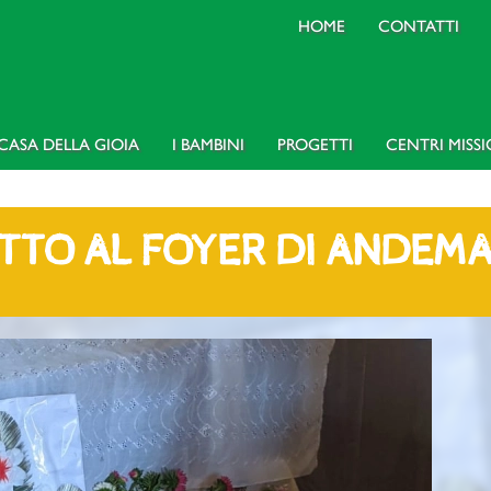
HOME
CONTATTI
CASA DELLA GIOIA
I BAMBINI
PROGETTI
CENTRI MISS
TTO AL FOYER DI ANDEM